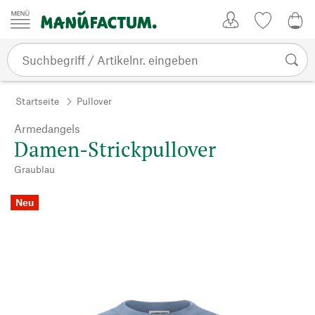
Zum Inhalt springen
Kundenkonto
Merkliste
0,0
Startseite
Pullover
Armedangels
Damen-Strickpullover
Graublau
Neu