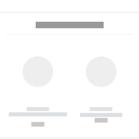
---------- --------------
------------
------------
----------- ----------- --------
----------- -----------
---
--,-- €
--,-- €