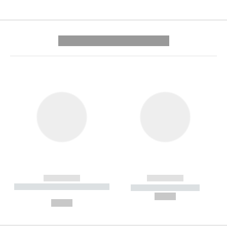
---------- --------------
------------
------------
----------- ----------- --------
----------- -----------
---
--,-- €
--,-- €