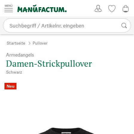
Zum Inhalt springen
Kundenkonto
Merkliste
0,0
Startseite
Pullover
Armedangels
Damen-Strickpullover
Schwarz
Neu