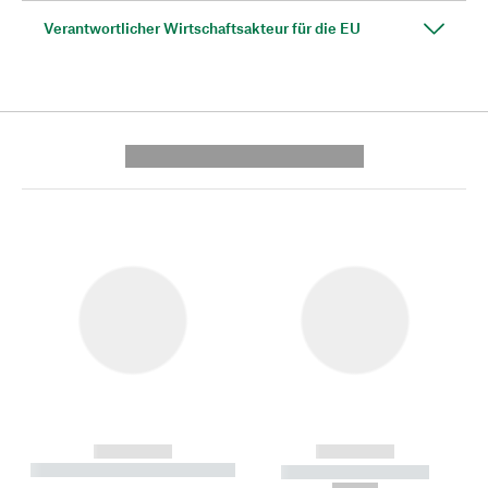
Verantwortlicher Wirtschaftsakteur für die EU
---------- --------------
------------
------------
----------- ----------- --------
----------- -----------
---