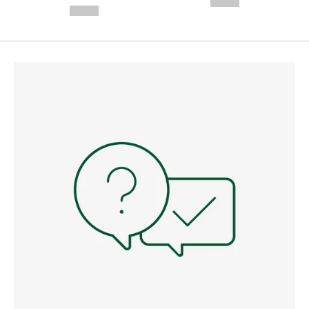
--,-- €
--,-- €