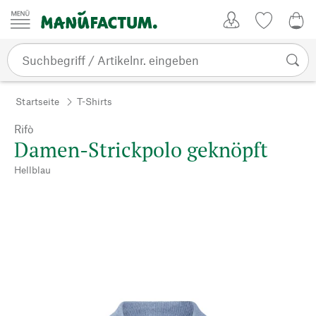
Zum Inhalt springen
Kundenkonto
Merkliste
0,0
Startseite
T-Shirts
Rifò
Damen-Strickpolo geknöpft
Hellblau