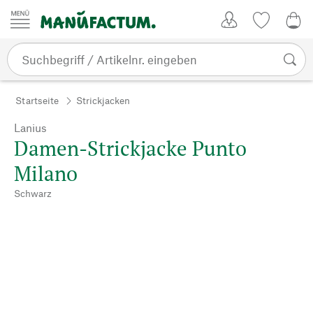
Zum Inhalt springen
Kundenkonto
Merkliste
0,0
Startseite
Strickjacken
Lanius
Damen-Strickjacke Punto
Milano
Schwarz