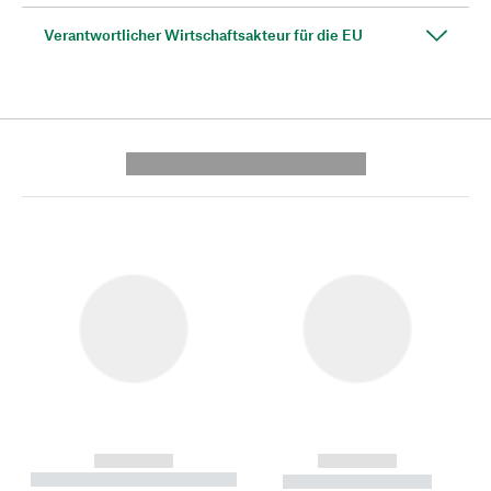
Verantwortlicher Wirtschaftsakteur für die EU
---------- --------------
------------
------------
----------- ----------- --------
----------- -----------