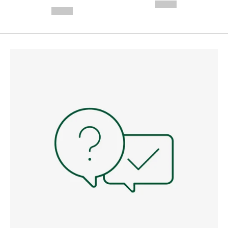
---
--,-- €
--,-- €