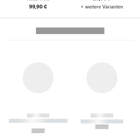
99,90 €
+ weitere Varianten
---------- --------------
------------
------------
----------- ----------- --------
----------- -----------
---
--,-- €
--,-- €