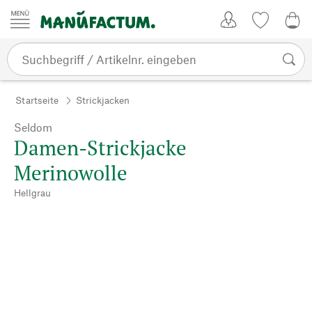
Zum Inhalt springen
Kundenkonto
Merkliste
0,0
Startseite
Strickjacken
Seldom
Damen-Strickjacke
Merinowolle
Hellgrau