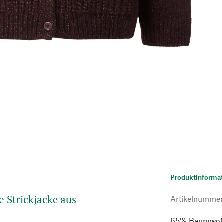
Produktinforma
 Strickjacke aus
Artikelnumme
65% Baumwolle