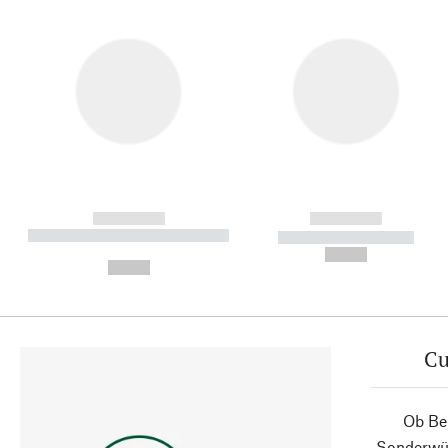
------------
------------
----------- ----------- ----------
----------- -----------
-
--,-- €
--,-- €
Cu
Ob Ber
Sonderwün