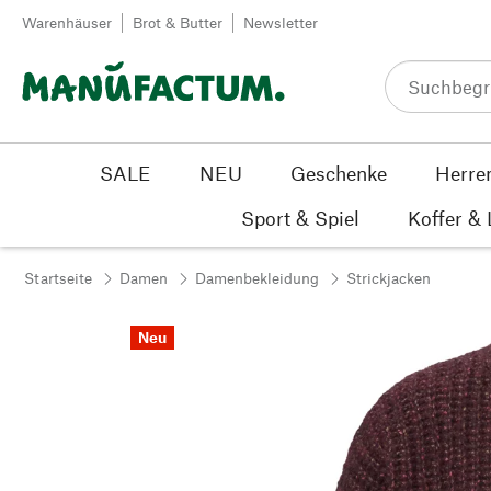
Zum Inhalt springen
Warenhäuser
Brot & Butter
Newsletter
SALE
NEU
Geschenke
Herre
Sport & Spiel
Koffer &
Startseite
Damen
Damenbekleidung
Strickjacken
Neu