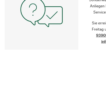
Anliegen
Service
Sie erre
Freitag
9390
in