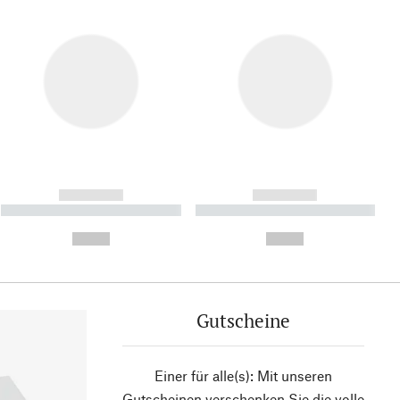
------------
------------
----------- ----------- ----------
----------- ----------- ----------
- -----------
-
--,-- €
--,-- €
Gutscheine
Einer für alle(s): Mit unseren
Gutscheinen verschenken Sie die volle