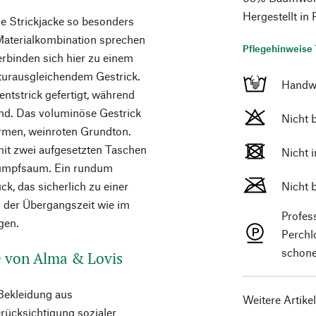
Hergestellt in
iese Strickjacke so besonders
Materialkombination sprechen
Pflegehinweise 
erbinden sich hier zu einem
urausgleichendem Gestrick.
Handw
tentstrick gefertigt, während
sind. Das voluminöse Gestrick
Nicht 
armen, weinroten Grundton.
 mit zwei aufgesetzten Taschen
Nicht 
Rumpfsaum. Ein rundum
k, das sicherlich zu einer
Nicht 
in der Übergangszeit wie im
Profes
gen.
Perchl
schone
de von Alma & Lovis
Bekleidung aus
Weitere Artike
erücksichtigung sozialer