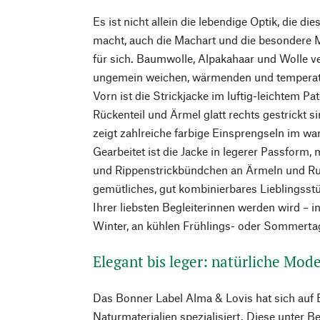
Es ist nicht allein die lebendige Optik, die d
macht, auch die Machart und die besondere 
für sich. Baumwolle, Alpakahaar und Wolle v
ungemein weichen, wärmenden und temperat
Vorn ist die Strickjacke im luftig-leichtem Pa
Rückenteil und Ärmel glatt rechts gestrickt 
zeigt zahlreiche farbige Einsprengseln im w
Gearbeitet ist die Jacke in legerer Passform,
und Rippenstrickbündchen an Ärmeln und 
gemütliches, gut kombinierbares Lieblingsstüc
Ihrer liebsten Begleiterinnen werden wird – 
Winter, an kühlen Frühlings- oder Sommerta
Elegant bis leger: natürliche Mo
Das Bonner Label Alma & Lovis hat sich auf 
Naturmaterialien spezialisiert. Diese unter B