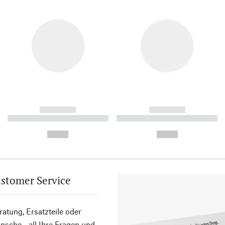
------------
------------
----------- ----------- ----------
----------- ----------- ----------
-
-
--,-- €
--,-- €
stomer Service
atung, Ersatzteile oder
sche - all Ihre Fragen und