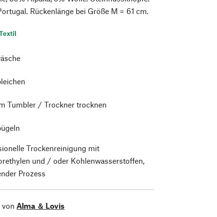
 Portugal. Rückenlänge bei Größe M = 61 cm.
Textil
äsche
bleichen
im Tumbler / Trockner trocknen
bügeln
sionelle Trockenreinigung mit
orethylen und / oder Kohlenwasserstoffen,
nder Prozess
l von
Alma ＆ Lovis