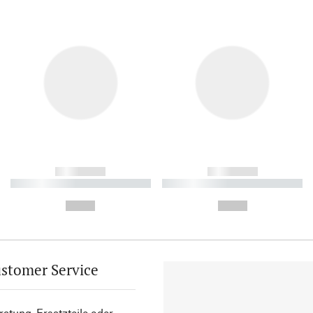
------------
------------
----------- ----------- ----------
----------- ----------- ----------
-
-
--,-- €
--,-- €
stomer Service
atung, Ersatzteile oder