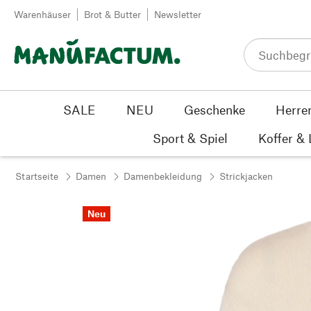
Zum Inhalt springen
Warenhäuser
Brot & Butter
Newsletter
SALE
NEU
Geschenke
Herre
Sport & Spiel
Koffer &
Startseite
Damen
Damenbekleidung
Strickjacken
Neu