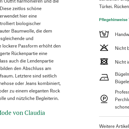
em Outfit harmonieren und die
Türkei. Rücken
Diese zeitlos schöne
verwendet hier eine
Pflegehinweise 
olliert biologischer
ebauter Baumwolle, die dem
Handw
usgleichende und
e lockere Passform erhöht den
Nicht 
gerte Rückenpartie eine
 dass auch die Lendenpartie
Nicht 
n bilden den Abschluss am
Bügeln
aum. Letztere sind seitlich
Bügele
enehose oder Jeans kombiniert,
oder zu einem eleganten Rock
Profes
olle und nützliche Begleiterin.
Perchl
schone
 Mode von Claudia
Weitere Artike