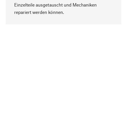
Einzelteile ausgetauscht und Mechaniken
Nach oben
repariert werden können.
Bewusst
Nachhaltigkeit steht im Fokus unserer
Produktauswahl. Wir setzen auf natürliche
Inhaltsstoffe und Materialien, die gepflegt werden
können, sowie auf eine ressourcenschonende
und sozialverträgliche Produktion.
Ausgewählt