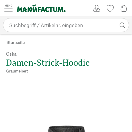
Zum Inhalt springen
Kundenkonto
Merkliste
0,0
Startseite
Oska
Damen-Strick-Hoodie
Graumeliert