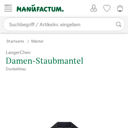
Zum Inhalt springen
Kundenkonto
Merkliste
0,0
Startseite
Mäntel
LangerChen
Damen-Staubmantel
Dunkelblau