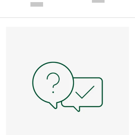
--,-- €
--,-- €