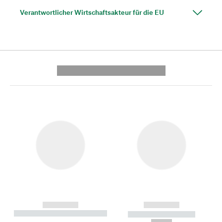
Verantwortlicher Wirtschaftsakteur für die EU
---------- --------------
------------
------------
----------- ----------- --------
----------- -----------
---