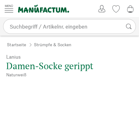
Zum Inhalt springen
Kundenkonto
Merkliste
0,0
Startseite
Strümpfe & Socken
Lanius
Damen-Socke gerippt
Naturweiß