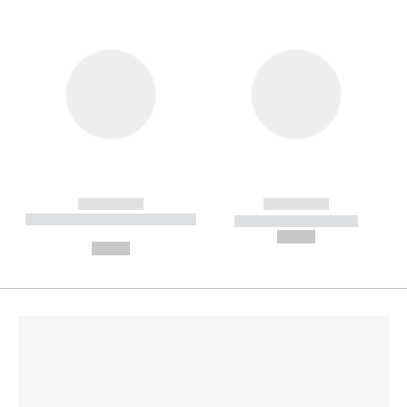
------------
------------
----------- ----------- --------
----------- -----------
---
--,-- €
--,-- €