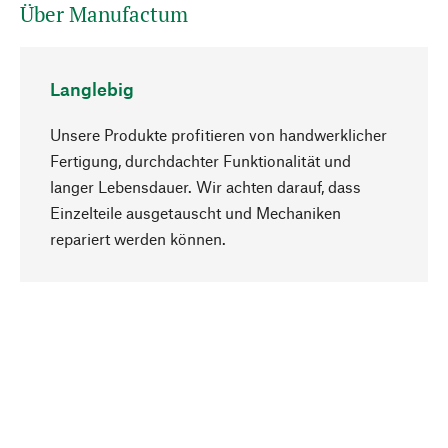
Über Manufactum
Langlebig
Unsere Produkte profitieren von handwerklicher
Fertigung, durchdachter Funktionalität und
langer Lebensdauer. Wir achten darauf, dass
Einzelteile ausgetauscht und Mechaniken
Nach oben
repariert werden können.
Bewusst
Nachhaltigkeit steht im Fokus unserer
Produktauswahl. Wir setzen auf natürliche
Inhaltsstoffe und Materialien, die gepflegt werden