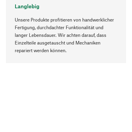
Langlebig
Unsere Produkte profitieren von handwerklicher
Fertigung, durchdachter Funktionalität und
langer Lebensdauer. Wir achten darauf, dass
Einzelteile ausgetauscht und Mechaniken
Nach oben
repariert werden können.
Bewusst
Nachhaltigkeit steht im Fokus unserer
Produktauswahl. Wir setzen auf natürliche
Inhaltsstoffe und Materialien, die gepflegt werden
können, sowie auf eine ressourcenschonende
und sozialverträgliche Produktion.