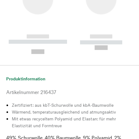
------------
------------
----------- ----------- --------
----------- -----------
---
--,-- €
--,-- €
Produktinformation
Artikelnummer
216437
Zertifiziert: aus kbT-Schurwolle und kbA-Baumwolle
Wärmend, temperaturausgleichend und atmungsaktiv
Mit etwas recyceltem Polyamid und Elastan: für mehr
Elastizität und Formtreue
49% Schurwolle, 40% Baumwolle, 9% Polyamid, 2%