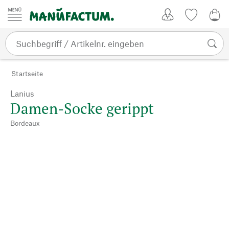
Zum Inhalt springen
Kundenkonto
Merkliste
0,0
Startseite
Lanius
Damen-Socke gerippt
Bordeaux