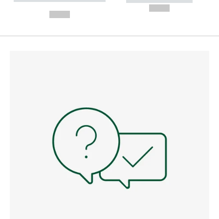
---
--,-- €
--,-- €