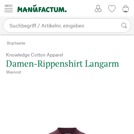
Zum Inhalt springen
Kundenkonto
Merkliste
0,0
Startseite
Knowledge Cotton Apparel
Damen-Rippenshirt Langarm
Weinrot