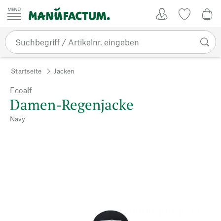
Zum Inhalt springen
Kundenkonto
Merkliste
0,0
Startseite
Jacken
Ecoalf
Damen-Regenjacke
Navy