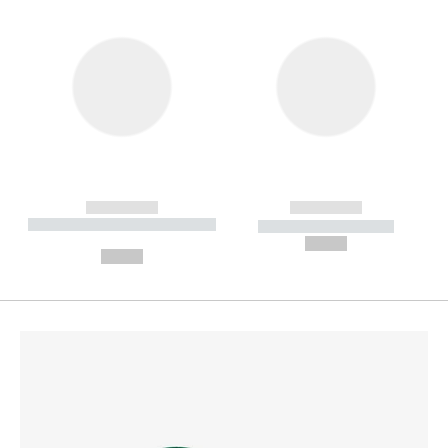
------------
------------
----------- ----------- --------
----------- -----------
---
--,-- €
--,-- €