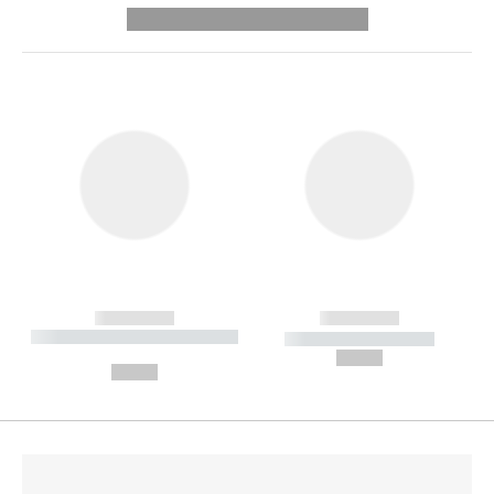
---------- --------------
------------
------------
----------- ----------- --------
----------- -----------
---
--,-- €
--,-- €