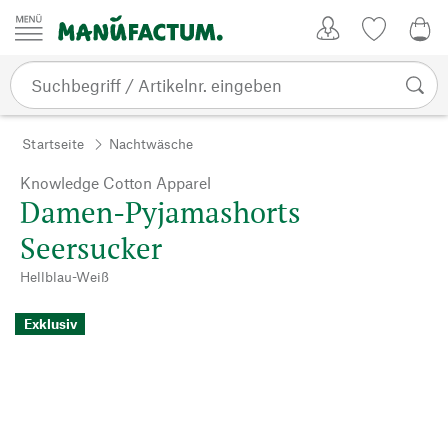
Zum Inhalt springen
Kundenkonto
Merkliste
0,0
Startseite
Nachtwäsche
Knowledge Cotton Apparel
Damen-Pyjamashorts
Seersucker
Hellblau-Weiß
Exklusiv