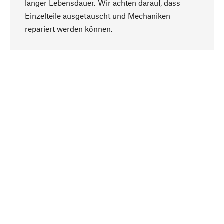
langer Lebensdauer. Wir achten darauf, dass
Einzelteile ausgetauscht und Mechaniken
Nach oben
repariert werden können.
Bewusst
Nachhaltigkeit steht im Fokus unserer
Produktauswahl. Wir setzen auf natürliche
Inhaltsstoffe und Materialien, die gepflegt werden
können, sowie auf eine ressourcenschonende
und sozialverträgliche Produktion.
Ausgewählt