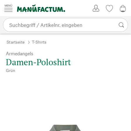
Zum Inhalt springen
Kundenkonto
Merkliste
0,0
Startseite
T-Shirts
Armedangels
Damen-Poloshirt
Grün