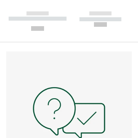
------------
------------
----------- ----------- --------
----------- -----------
---
--,-- €
--,-- €