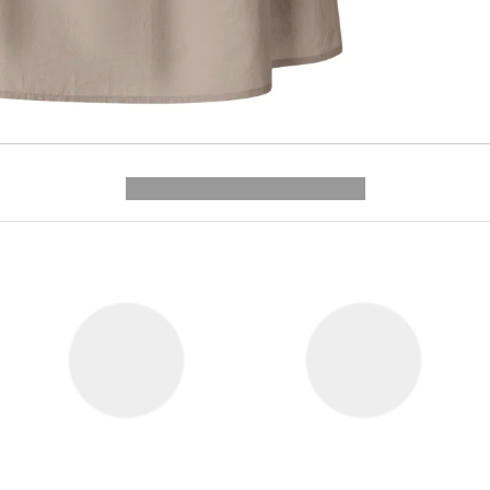
---------- --------------