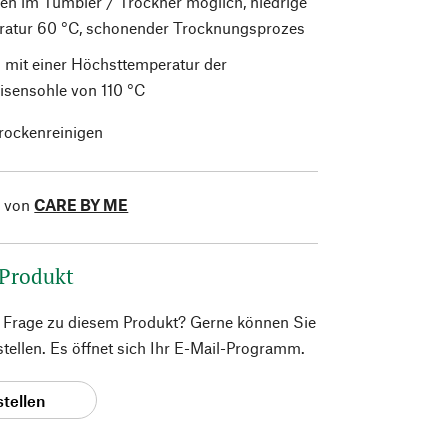
en im Tumbler / Trockner möglich, niedrige
atur 60 °C, schonender Trocknungsprozes
 mit einer Höchsttemperatur der
isensohle von 110 °C
trockenreinigen
l von
CARE BY ME
 Produkt
e Frage zu diesem Produkt? Gerne können Sie
 stellen. Es öffnet sich Ihr E-Mail-Programm.
stellen