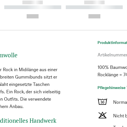
------------
------------
----------- ----------- ----------
----------- ----------- ----------
-
-
--,-- €
--,-- €
Produktinforma
umwolle
Artikelnumme
100% Baumwoll
r Rock in Midilänge aus einer
Rocklänge = 74
 breiten Gummibunds sitzt er
Naht eingesetzte Taschen
Pflegehinweise 
fs. Ein Rock, der sich vielseitig
en Outfits. Die verwendete
Norma
schem Anbau.
Nicht 
aditionelles Handwerk