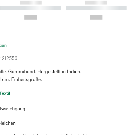
------------
------------
----------- ----------- ----------
----------- ----------- ----------
- -----------
-
--,-- €
--,-- €
tion
r
212556
e. Gummibund. Hergestellt in Indien.
 cm. Einheitsgröße.
Textil
lwaschgang
bleichen