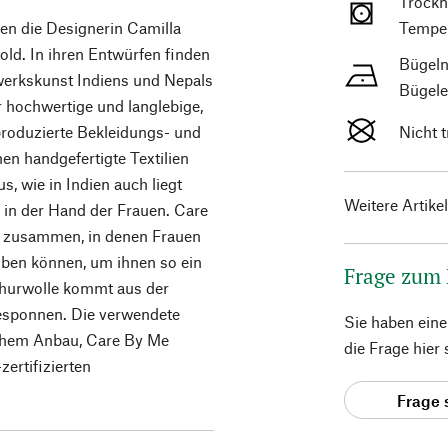
Trockn
en die Designerin Camilla
Temper
Pold. In ihren Entwürfen finden
Bügeln
werkskunst Indiens und Nepals
Bügele
r hochwertige und langlebige,
roduzierte Bekleidungs- und
Nicht 
en handgefertigte Textilien
s, wie in Indien auch liegt
Weitere Artike
ll in der Hand der Frauen. Care
en zusammen, in denen Frauen
üben können, um ihnen so ein
Frage zum
hurwolle kommt aus der
esponnen. Die verwendete
Sie haben ein
schem Anbau, Care By Me
die Frage hier
ertifizierten
Frage 