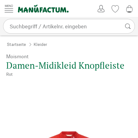
Zum Inhalt springen
Kundenkonto
Merkliste
0,0
Startseite
Kleider
Moismont
Damen-Midikleid Knopfleiste
Rot