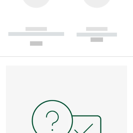
------------
------------
----------- ----------- --------
----------- -----------
---
--,-- €
--,-- €