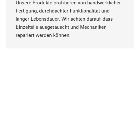
Unsere Produkte profitieren von handwerklicher
Fertigung, durchdachter Funktionalität und
langer Lebensdauer. Wir achten darauf, dass
Einzelteile ausgetauscht und Mechaniken
Nach oben
repariert werden können.
Bewusst
Nachhaltigkeit steht im Fokus unserer
Produktauswahl. Wir setzen auf natürliche
Inhaltsstoffe und Materialien, die gepflegt werden
können, sowie auf eine ressourcenschonende
und sozialverträgliche Produktion.