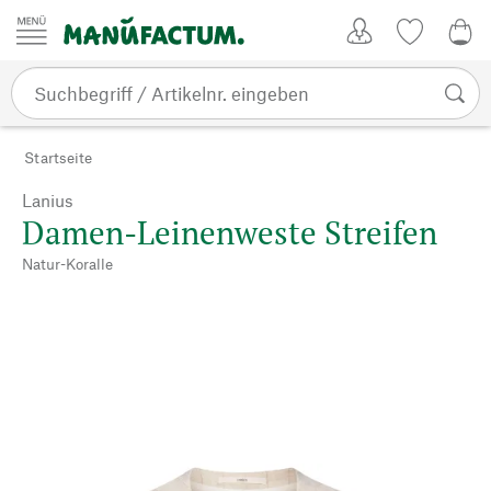
Zum Inhalt springen
Kundenkonto
Merkliste
0,0
Startseite
Lanius
Damen-Leinenweste Streifen
Natur-Koralle