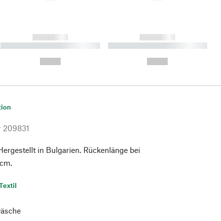
------------
------------
----------- ----------- ----------
----------- ----------- ----------
- -----------
-
--,-- €
--,-- €
tion
r
209831
ergestellt in Bulgarien. Rückenlänge bei
 cm.
Textil
äsche