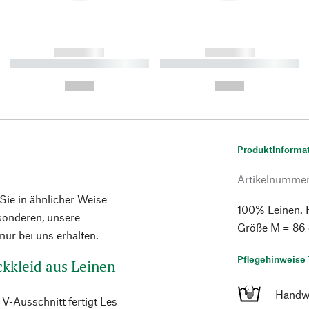
------------
------------
----------- ----------- ----------
----------- ----------- ----------
-
-
--,-- €
--,-- €
Produktinforma
Artikelnumme
 Sie in ähnlicher Weise
100% Leinen. H
esonderen, unsere
Größe M = 86
ur bei uns erhalten.
Pflegehinweise 
ckkleid aus Leinen
Handw
V-Ausschnitt fertigt Les