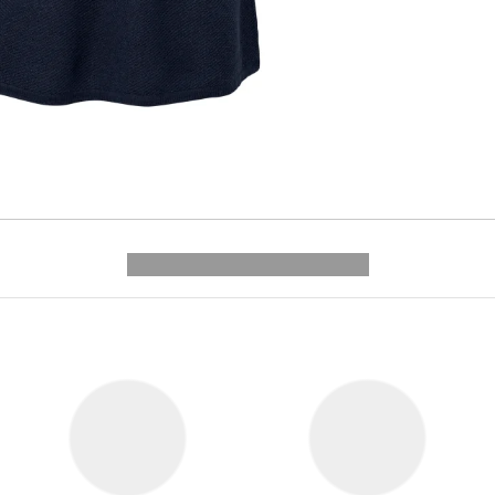
---------- --------------