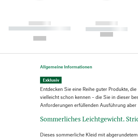
------------
------------
----------- ----------- ----------
----------- -----------
-
--,-- €
--,-- €
Allgemeine Informationen
Exklusiv
Entdecken Sie eine Reihe guter Produkte, die
vielleicht schon kennen – die Sie in dieser b
Anforderungen erfüllenden Ausführung aber n
Sommerliches Leichtgewicht. Stri
Dieses sommerliche Kleid mit abgerundetem 