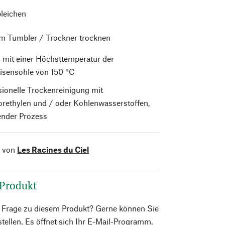
bleichen
im Tumbler / Trockner trocknen
 mit einer Höchsttemperatur der
isensohle von 150 °C
sionelle Trockenreinigung mit
orethylen und / oder Kohlenwasserstoffen,
nder Prozess
l von
Les Racines du Ciel
 Produkt
e Frage zu diesem Produkt? Gerne können Sie
 stellen. Es öffnet sich Ihr E-Mail-Programm.