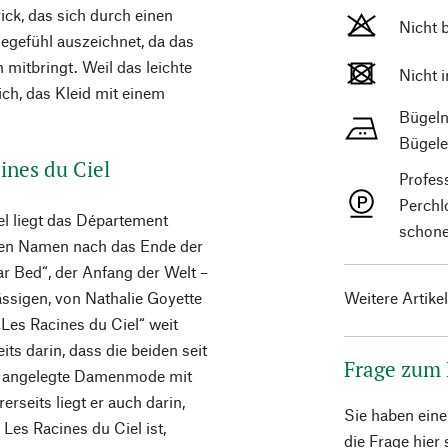
ick, das sich durch einen
Nicht 
egefühl auszeichnet, da das
mitbringt. Weil das leichte
Nicht 
ich, das Kleid mit einem
Bügeln
Bügele
ines du Ciel
Profes
Perchl
el liegt das Département
schone
den Namen nach das Ende der
ar Bed“, der Anfang der Welt –
ässigen, von Nathalie Goyette
Weitere Artike
Les Racines du Ciel“ weit
its darin, dass die beiden seit
Frage zum
eit angelegte Damenmode mit
seits liegt er auch darin,
Sie haben ein
Les Racines du Ciel ist,
die Frage hier