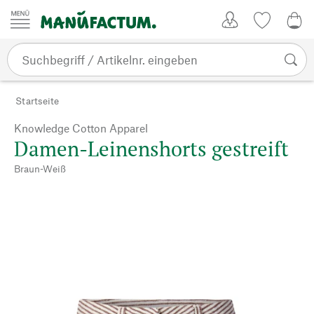
Zum Inhalt springen
Kundenkonto
Merkliste
0,0
Startseite
Knowledge Cotton Apparel
Damen-Leinenshorts gestreift
Braun-Weiß