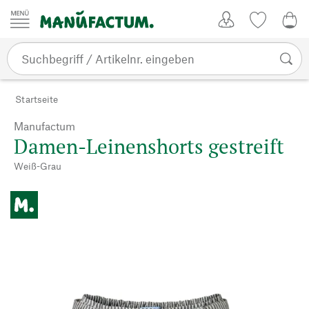
Zum Inhalt springen
Kundenkonto
Merkliste
0,0
Startseite
Manufactum
Damen-Leinenshorts gestreift
Weiß-Grau