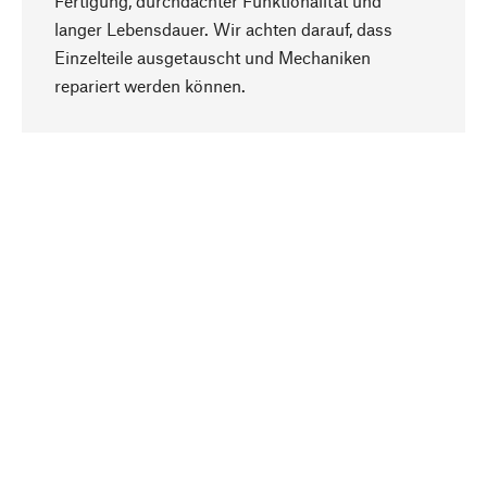
Fertigung, durchdachter Funktionalität und
langer Lebensdauer. Wir achten darauf, dass
Einzelteile ausgetauscht und Mechaniken
Nach oben
repariert werden können.
Bewusst
Nachhaltigkeit steht im Fokus unserer
Produktauswahl. Wir setzen auf natürliche
Inhaltsstoffe und Materialien, die gepflegt werden
können, sowie auf eine ressourcenschonende
und sozialverträgliche Produktion.