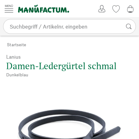
Zum Inhalt springen
Kundenkonto
Merkliste
0,0
Startseite
Lanius
Damen-Ledergürtel schmal
Dunkelblau