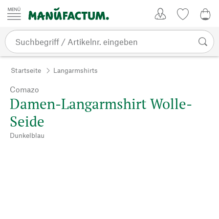
Zum Inhalt springen
Kundenkonto
Merkliste
0,0
Startseite
Langarmshirts
Comazo
Damen-Langarmshirt Wolle-
Seide
Dunkelblau