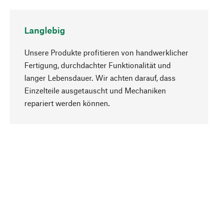
Langlebig
Unsere Produkte profitieren von handwerklicher
Fertigung, durchdachter Funktionalität und
langer Lebensdauer. Wir achten darauf, dass
Einzelteile ausgetauscht und Mechaniken
Nach oben
repariert werden können.
Bewusst
Nachhaltigkeit steht im Fokus unserer
Produktauswahl. Wir setzen auf natürliche
Inhaltsstoffe und Materialien, die gepflegt werden
können, sowie auf eine ressourcenschonende