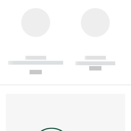
------------
------------
----------- ----------- --------
----------- -----------
---
--,-- €
--,-- €