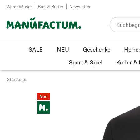
Zum Inhalt springen
Warenhäuser
Brot & Butter
Newsletter
SALE
NEU
Geschenke
Herre
Sport & Spiel
Koffer &
Startseite
Neu