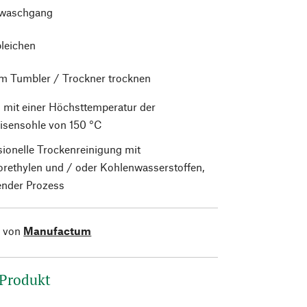
waschgang
bleichen
im Tumbler / Trockner trocknen
 mit einer Höchsttemperatur der
isensohle von 150 °C
sionelle Trockenreinigung mit
orethylen und / oder Kohlenwasserstoffen,
nder Prozess
l von
Manufactum
 Produkt