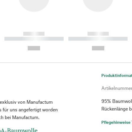
------------
------------
----------- ----------- ----------
----------- ----------- ----------
-
-
--,-- €
--,-- €
Produktinforma
Artikelnumme
95% Baumwolle,
e exklusiv von Manufactum
Rückenlänge b
 für uns angefertigt worden
ich bei Manufactum.
Pflegehinweise 
 kbA-Baumwolle