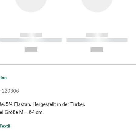
------------
------------
----------- ----------- ----------
----------- ----------- ----------
- -----------
-
--,-- €
--,-- €
tion
r
220306
 5% Elastan. Hergestellt in der Türkei.
ei Größe M = 64 cm.
Textil