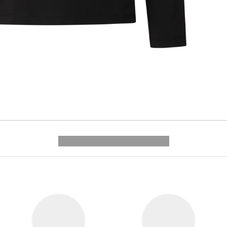
---------- --------------