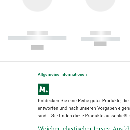
------------
------------
----------- ----------- ----------
----------- -----------
-
--,-- €
--,-- €
Allgemeine Informationen
Entdecken Sie eine Reihe guter Produkte, di
entworfen und nach unseren Vorgaben eigens
sind – Sie finden diese Produkte ausschließl
Weicher, elastischer Jersey. Aus