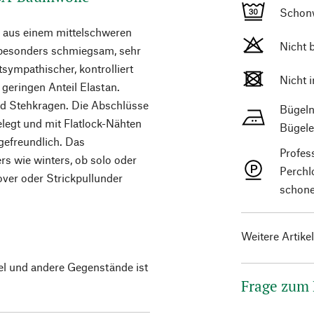
Schon
r aus einem mittelschweren
Nicht 
t besonders schmiegsam, sehr
sympathischer, kontrolliert
Nicht 
geringen Anteil Elastan.
und Stehkragen. Die Abschlüsse
Bügeln
egt und mit Flatlock-Nähten
Bügele
gefreundlich. Das
Profes
s wie winters, ob solo oder
Perchl
over oder Strickpullunder
schone
Weitere Artike
el und andere Gegenstände ist
Frage zum