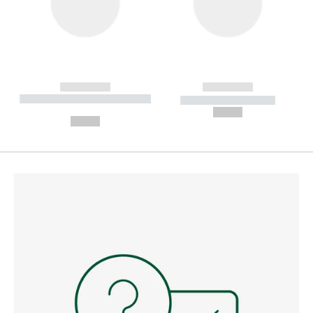
------------
------------
----------- ----------- --------
----------- -----------
---
--,-- €
--,-- €