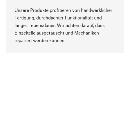
Unsere Produkte profitieren von handwerklicher
Fertigung, durchdachter Funktionalität und
langer Lebensdauer. Wir achten darauf, dass
Einzelteile ausgetauscht und Mechaniken
Nach oben
repariert werden können.
Bewusst
Nachhaltigkeit steht im Fokus unserer
Produktauswahl. Wir setzen auf natürliche
Inhaltsstoffe und Materialien, die gepflegt werden
können, sowie auf eine ressourcenschonende
und sozialverträgliche Produktion.