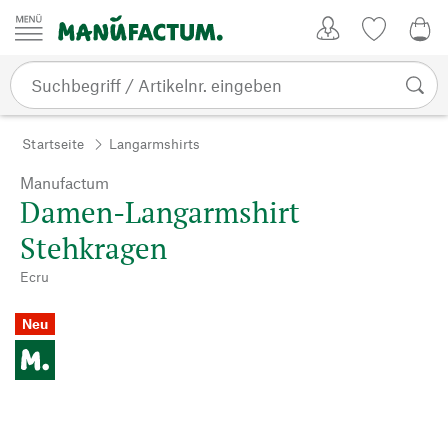
Zum Inhalt springen
Kundenkonto
Merkliste
0,0
Startseite
Langarmshirts
Manufactum
Damen-Langarmshirt
Stehkragen
Ecru
Neu