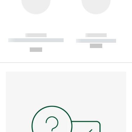
------------
------------
----------- ----------- --------
----------- -----------
---
--,-- €
--,-- €