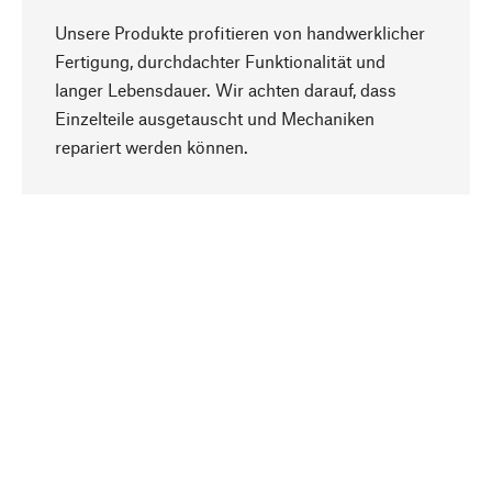
Unsere Produkte profitieren von handwerklicher
Fertigung, durchdachter Funktionalität und
langer Lebensdauer. Wir achten darauf, dass
Einzelteile ausgetauscht und Mechaniken
Nach oben
repariert werden können.
Bewusst
Nachhaltigkeit steht im Fokus unserer
Produktauswahl. Wir setzen auf natürliche
Inhaltsstoffe und Materialien, die gepflegt werden
können, sowie auf eine ressourcenschonende
und sozialverträgliche Produktion.