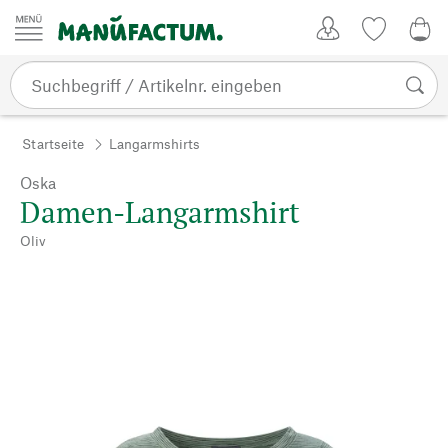
Zum Inhalt springen
Kundenkonto
Merkliste
0,0
Startseite
Langarmshirts
Oska
Damen-Langarmshirt
Oliv