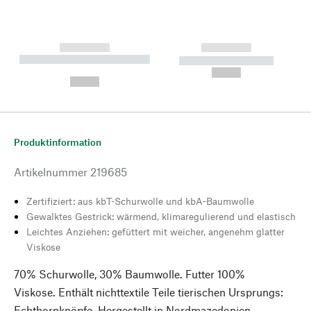
------------
------------
----------- ----------- --------
----------- -----------
---
--,-- €
--,-- €
Produktinformation
Artikelnummer
219685
Zertifiziert: aus kbT-Schurwolle und kbA-Baumwolle
Gewalktes Gestrick: wärmend, klimaregulierend und elastisch
Leichtes Anziehen: gefüttert mit weicher, angenehm glatter
Viskose
70% Schurwolle, 30% Baumwolle. Futter 100%
Viskose. Enthält nichttextile Teile tierischen Ursprungs:
Echthornknöpfe. Hergestellt in Nordmazedonien.