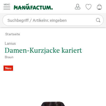
Zum Inhalt springen
Kundenkonto
Merkliste
0,0
Startseite
Lanius
Damen-Kurzjacke kariert
Braun
Neu