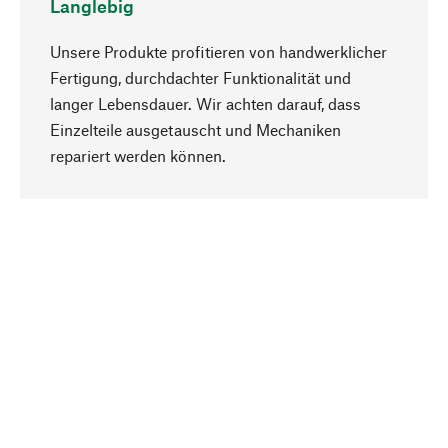
Langlebig
Unsere Produkte profitieren von handwerklicher
Fertigung, durchdachter Funktionalität und
langer Lebensdauer. Wir achten darauf, dass
Einzelteile ausgetauscht und Mechaniken
Nach oben
repariert werden können.
Bewusst
Nachhaltigkeit steht im Fokus unserer
Produktauswahl. Wir setzen auf natürliche
Inhaltsstoffe und Materialien, die gepflegt werden
können, sowie auf eine ressourcenschonende
und sozialverträgliche Produktion.