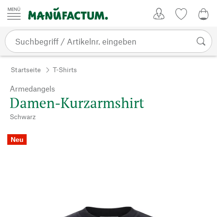
Zum Inhalt springen
Kundenkonto
Merkliste
0,0
Startseite
T-Shirts
Armedangels
Damen-Kurzarmshirt
Schwarz
Neu