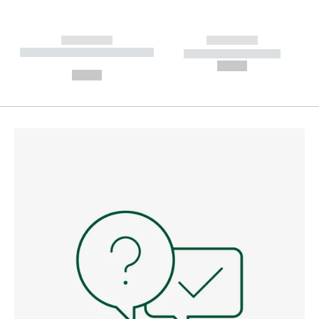
------------
------------
----------- ----------- --------
----------- -----------
---
--,-- €
--,-- €