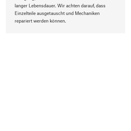
langer Lebensdauer. Wir achten darauf, dass
Einzelteile ausgetauscht und Mechaniken
Nach oben
repariert werden können.
Bewusst
Nachhaltigkeit steht im Fokus unserer
Produktauswahl. Wir setzen auf natürliche
Inhaltsstoffe und Materialien, die gepflegt werden
können, sowie auf eine ressourcenschonende
und sozialverträgliche Produktion.
Ausgewählt