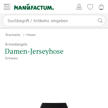
Zum Inhalt springen
Kundenkonto
Merkliste
0,0
Startseite
Hosen
Armedangels
Damen-Jerseyhose
Schwarz