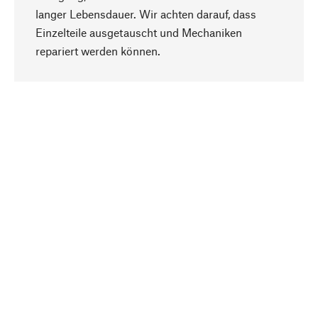
langer Lebensdauer. Wir achten darauf, dass
Einzelteile ausgetauscht und Mechaniken
Nach oben
repariert werden können.
Bewusst
Nachhaltigkeit steht im Fokus unserer
Produktauswahl. Wir setzen auf natürliche
Inhaltsstoffe und Materialien, die gepflegt werden
können, sowie auf eine ressourcenschonende
und sozialverträgliche Produktion.
Ausgewählt