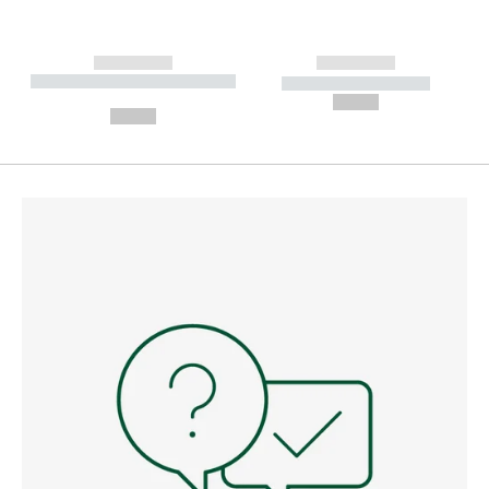
------------
------------
----------- ----------- --------
----------- -----------
---
--,-- €
--,-- €