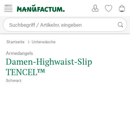
Zum Inhalt springen
Kundenkonto
Merkliste
0,0
Startseite
Unterwäsche
Armedangels
Damen-Highwaist-Slip
TENCEL™
Schwarz