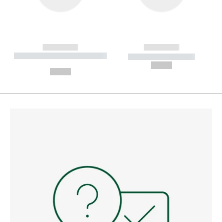
------------
------------
----------- ----------- --------
----------- -----------
---
--,-- €
--,-- €