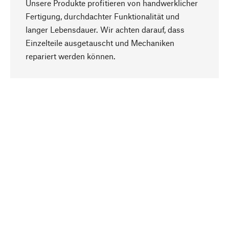
Unsere Produkte profitieren von handwerklicher
Fertigung, durchdachter Funktionalität und
langer Lebensdauer. Wir achten darauf, dass
Einzelteile ausgetauscht und Mechaniken
Nach oben
repariert werden können.
Bewusst
Nachhaltigkeit steht im Fokus unserer
Produktauswahl. Wir setzen auf natürliche
Inhaltsstoffe und Materialien, die gepflegt werden
können, sowie auf eine ressourcenschonende
und sozialverträgliche Produktion.