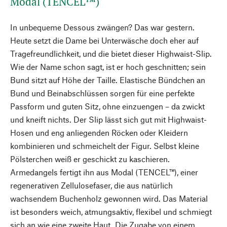
Modal (TENCEL™)
In unbequeme Dessous zwängen? Das war gestern.
Heute setzt die Dame bei Unterwäsche doch eher auf
Tragefreundlichkeit, und die bietet dieser Highwaist-Slip.
Wie der Name schon sagt, ist er hoch geschnitten; sein
Bund sitzt auf Höhe der Taille. Elastische Bündchen an
Bund und Beinabschlüssen sorgen für eine perfekte
Passform und guten Sitz, ohne einzuengen – da zwickt
und kneift nichts. Der Slip lässt sich gut mit Highwaist-
Hosen und eng anliegenden Röcken oder Kleidern
kombinieren und schmeichelt der Figur. Selbst kleine
Pölsterchen weiß er geschickt zu kaschieren.
Armedangels fertigt ihn aus Modal (TENCEL™), einer
regenerativen Zellulosefaser, die aus natürlich
wachsendem Buchenholz gewonnen wird. Das Material
ist besonders weich, atmungsaktiv, flexibel und schmiegt
sich an wie eine zweite Haut. Die Zugabe von einem