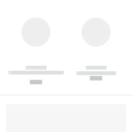
------------
------------
----------- ----------- --------
----------- -----------
---
--,-- €
--,-- €