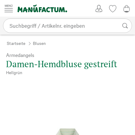
Zum Inhalt springen
Kundenkonto
Merkliste
0,0
Startseite
Blusen
Armedangels
Damen-Hemdbluse gestreift
Hellgrün