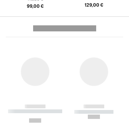
129,00 €
99,00 €
---------- --------------
------------
------------
----------- ----------- --------
----------- -----------
---
--,-- €
--,-- €