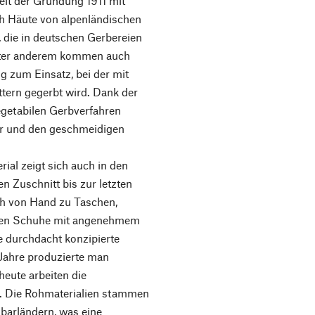
seit der Gründung 1911 mit
ch Häute von alpenländischen
, die in deutschen Gerbereien
Unter anderem kommen auch
g zum Einsatz, bei der mit
ttern gegerbt wird. Dank der
egetabilen Gerbverfahren
ter und den geschmeidigen
ial zeigt sich auch in den
n Zuschnitt bis zur letzten
och von Hand zu Taschen,
ehen Schuhe mit angenehmem
 durchdacht konzipierte
 Jahre produzierte man
eute arbeiten die
. Die Rohmaterialien stammen
barländern, was eine