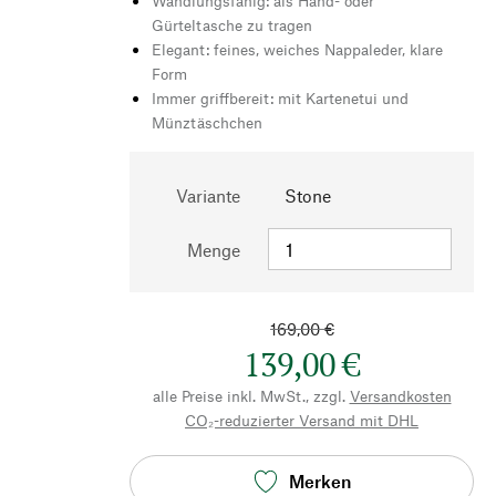
Wandlungsfähig: als Hand- oder
Gürteltasche zu tragen
Elegant: feines, weiches Nappaleder, klare
Form
Immer griffbereit: mit Kartenetui und
Münztäschchen
Variante
Stone
Menge
169,00 €
139,00 €
alle Preise inkl. MwSt., zzgl.
Versandkosten
CO₂-reduzierter Versand mit DHL
Merken