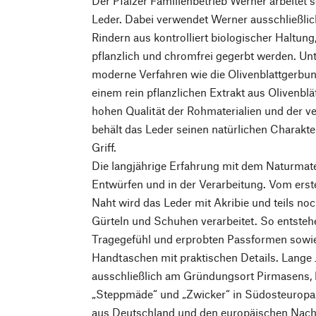
Der Pfälzer Familienbetrieb Werner arbeitet 
Leder. Dabei verwendet Werner ausschließli
Rindern aus kontrolliert biologischer Haltung
pflanzlich und chromfrei gegerbt werden. 
moderne Verfahren wie die Olivenblattgerbun
einem rein pflanzlichen Extrakt aus Olivenblä
hohen Qualität der Rohmaterialien und der v
behält das Leder seinen natürlichen Charak
Griff.
Die langjährige Erfahrung mit dem Naturmater
Entwürfen und in der Verarbeitung. Vom erste
Naht wird das Leder mit Akribie und teils n
Gürteln und Schuhen verarbeitet. So entst
Tragegefühl und erprobten Passformen sowie
Handtaschen mit praktischen Details. Lange
ausschließlich am Gründungsort Pirmasens, h
„Steppmäde“ und „Zwicker“ in Südosteuropa
aus Deutschland und den europäischen Nach