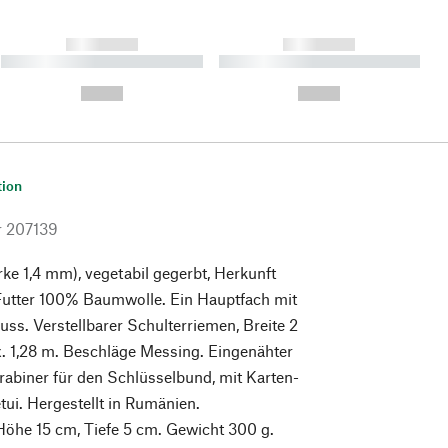
------------
------------
----------- ----------- ----------
----------- ----------- ----------
- -----------
-
--,-- €
--,-- €
tion
r
207139
rke 1,4 mm), vegetabil gegerbt, Herkunft
Futter 100% Baumwolle. Ein Hauptfach mit
ss. Verstellbarer Schulterriemen, Breite 2
. 1,28 m. Beschläge Messing. Eingenähter
abiner für den Schlüsselbund, mit Karten-
tui. Hergestellt in Rumänien.
Höhe 15 cm, Tiefe 5 cm. Gewicht 300 g.