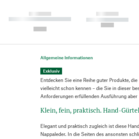
------------
------------
----------- ----------- ----------
----------- -----------
-
--,-- €
--,-- €
Allgemeine Informationen
Exklusiv
Entdecken Sie eine Reihe guter Produkte, die
vielleicht schon kennen – die Sie in dieser b
Anforderungen erfüllenden Ausführung aber n
Klein, fein, praktisch. Hand-Gürte
Elegant und praktisch zugleich ist diese Ha
Nappaleder. In die Seiten des ansonsten schl