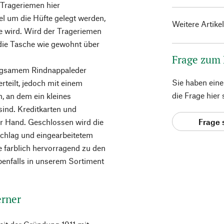
n Trageriemen hier
el um die Hüfte gelegt werden,
Weitere Artike
e wird. Wird der Trageriemen
h die Tasche wie gewohnt über
.
Frage zum
iegsamem Rindnappaleder
Sie haben ein
erteilt, jedoch mit einem
die Frage hier
, an dem ein kleines
sind. Kreditkarten und
Frage 
zur Hand. Geschlossen wird die
schlag und eingearbeitetem
 farblich hervorragend zu den
enfalls in unserem Sortiment
erner