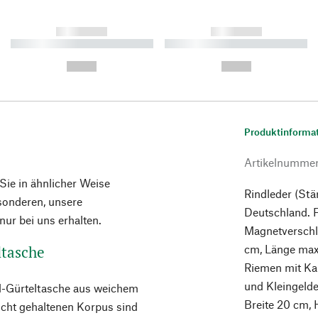
------------
------------
----------- ----------- ----------
----------- ----------- ----------
-
-
--,-- €
--,-- €
Produktinforma
Artikelnumme
 Sie in ähnlicher Weise
Rindleder (Stä
esonderen, unsere
Deutschland. 
ur bei uns erhalten.
Magnetverschlu
ltasche
cm, Länge max
Riemen mit Kar
und Kleingelde
nd-Gürteltasche aus weichem
Breite 20 cm, 
icht gehaltenen Korpus sind