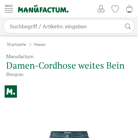
Zum Inhalt springen
Kundenkonto
Merkliste
0,0
Startseite
Hosen
Manufactum
Damen-Cordhose weites Bein
Blaugrau