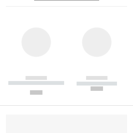
------------
------------
----------- ----------- --------
----------- -----------
---
--,-- €
--,-- €