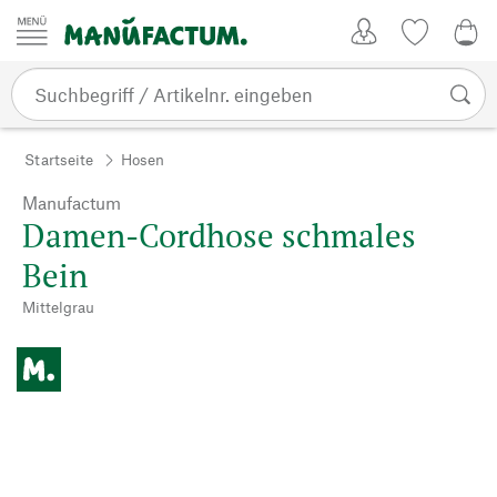
Zum Inhalt springen
Kundenkonto
Merkliste
0,0
Startseite
Hosen
Manufactum
Damen-Cordhose schmales
Bein
Mittelgrau