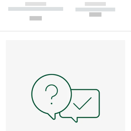
------------
------------
----------- ----------- --------
----------- -----------
---
--,-- €
--,-- €