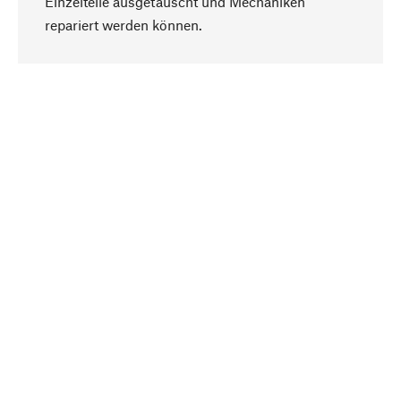
Einzelteile ausgetauscht und Mechaniken
Nach oben
repariert werden können.
Bewusst
Nachhaltigkeit steht im Fokus unserer
Produktauswahl. Wir setzen auf natürliche
Inhaltsstoffe und Materialien, die gepflegt werden
können, sowie auf eine ressourcenschonende
und sozialverträgliche Produktion.
Ausgewählt
Als Ihr kompetenter Partner arbeiten wir