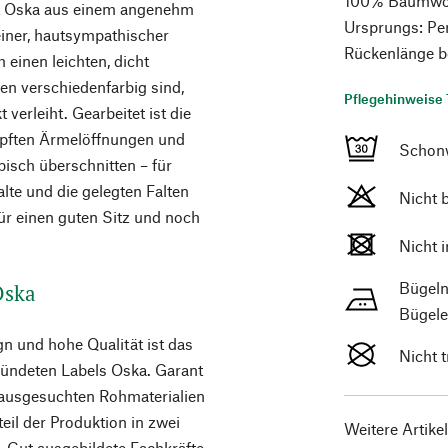
100% Baumwolle
ert Oska aus einem angenehm
Ursprungs: Per
einer, hautsympathischer
Rückenlänge b
einen leichten, dicht
en verschiedenfarbig sind,
Pflegehinweise 
verleiht. Gearbeitet ist die
öpften Ärmelöffnungen und
Schon
isch überschnitten – für
alte und die gelegten Falten
Nicht 
ür einen guten Sitz und noch
Nicht 
Bügeln
 Oska
Bügele
n und hohe Qualität ist das
Nicht 
ündeten Labels Oska. Garant
 ausgesuchten Rohmaterialien
teil der Produktion in zwei
Weitere Artike
. Gut ausgebildete Fachkräfte