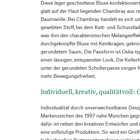
Diese leger geschnittene Bluse konfektioni
glatt auf der Haut liegenden Chambray aus r
Baumwolle. Bei Chambray handelt es sich um 
gewebten Stoff, bei dem Kett- und Schussfad
was ihm den charakteristischen Melangeeffekt 
durchgeknöpfte Bluse mit Kentkragen, gekn
gerundetem Saum. Die Passform ist Oska-typ
einen lässigen, entspannten Look. Die Kellerf
unter der gerundeten Schulterpasse sorgen f
mehr Bewegungsfreiheit.
Individuell, kreativ, qualitätvoll:
Individualität durch unverwechselbares Desig
Markenzeichen des 1997 nahe München gegr
dafür ist neben den kreativen Entwürfen und
eine vollstufige Produktion. So wird ein Groß
tschechischen Partnerunternehmen realisiert