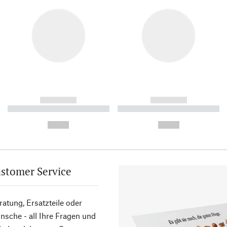
------------
------------
----------- ----------- ----------
----------- ----------- ----------
-
-
--,-- €
--,-- €
stomer Service
atung, Ersatzteile oder
sche - all Ihre Fragen und