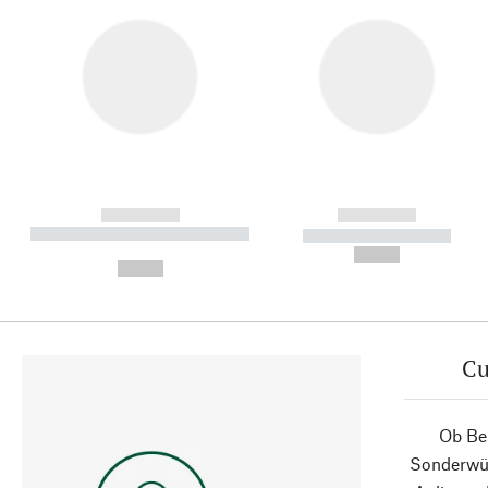
------------
------------
----------- ----------- ----------
----------- -----------
-
--,-- €
--,-- €
Cu
Ob Ber
Sonderwün