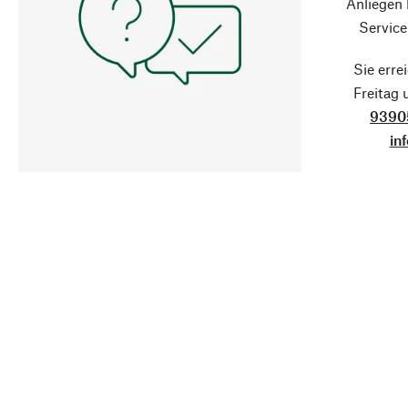
Anliegen
Service
Sie erre
Freitag
9390
in