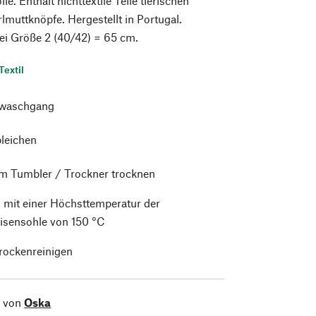
. Enthält nichttextile Teile tierischen
lmuttknöpfe. Hergestellt in Portugal.
ei Größe 2 (40/42) = 65 cm.
Textil
waschgang
bleichen
im Tumbler / Trockner trocknen
 mit einer Höchsttemperatur der
isensohle von 150 °C
trockenreinigen
l von
Oska