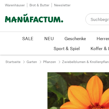
Zum Inhalt springen
Warenhäuser
Brot & Butter
Newsletter
SALE
NEU
Geschenke
Herre
Sport & Spiel
Koffer &
Startseite
Garten
Pflanzen
Zwiebelblumen & Knollenpfla