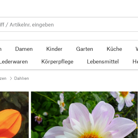
n
Damen
Kinder
Garten
Küche
 Lederwaren
Körperpflege
Lebensmittel
He
nzen
Dahlien