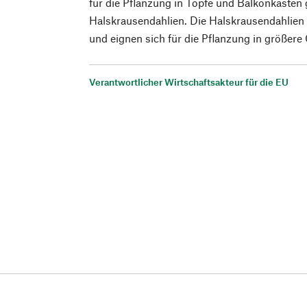
für die Pflanzung in Töpfe und Balkonkästen 
Halskrausendahlien. Die Halskrausendahlie
und eignen sich für die Pflanzung in größere
Verantwortlicher Wirtschaftsakteur für die EU