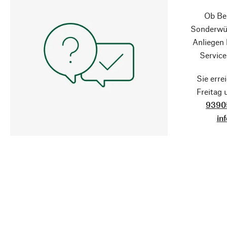
Ob Ber
Sonderwün
Anliegen
Service
Sie erre
Freitag
9390
in