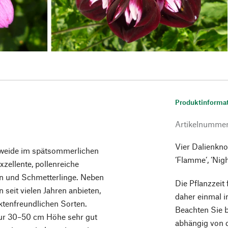
Produktinforma
Artikelnumme
Vier Dalienkno
enweide im spätsommerlichen
‘Flamme‘, ‘Nig
xzellente, pollenreiche
ln und Schmetterlinge. Neben
Die Pflanzzeit
 seit vielen Jahren anbieten,
daher einmal i
ktenfreundlichen Sorten.
Beachten Sie b
nur 30–50 cm Höhe sehr gut
abhängig von d