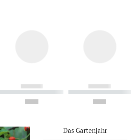
------------
------------
----------- ----------- ----------
----------- ----------- ----------
- -----------
-
--,-- €
--,-- €
Das Gartenjahr