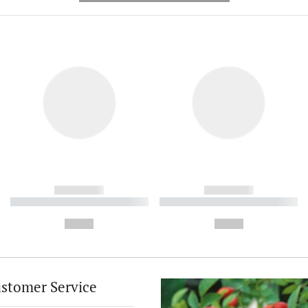
------------
------------
----------- ----------- ----------
----------- ----------- ----------
-
-
--,-- €
--,-- €
stomer Service