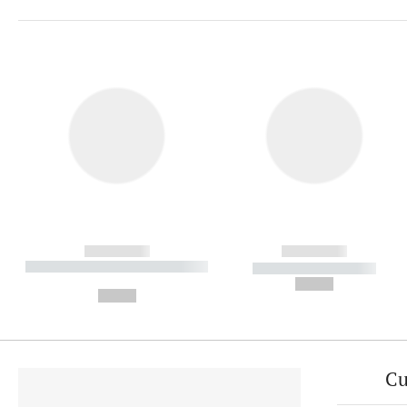
------------
------------
----------- ----------- ----------
----------- -----------
-
--,-- €
--,-- €
Cu