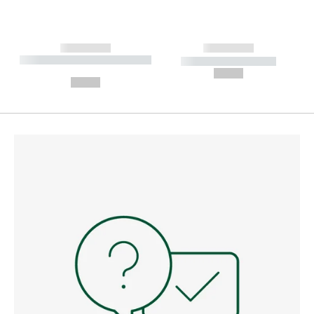
------------
------------
----------- ----------- --------
----------- -----------
---
--,-- €
--,-- €