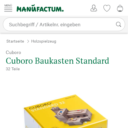
Zum Inhalt springen
Kundenkonto
Merkliste
0,0
Startseite
Holzspielzeug
Cuboro
Cuboro Baukasten Standard
32 Teile