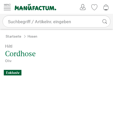
Zum Inhalt springen
Kundenkonto
Merkliste
0,0
Startseite
Hosen
Hiltl
Cordhose
Oliv
Exklusiv