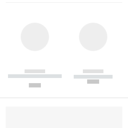
------------
------------
----------- ----------- --------
----------- -----------
---
--,-- €
--,-- €