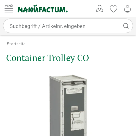
Zum Inhalt springen
Kundenkonto
Merkliste
0,0
Startseite
Container Trolley CO