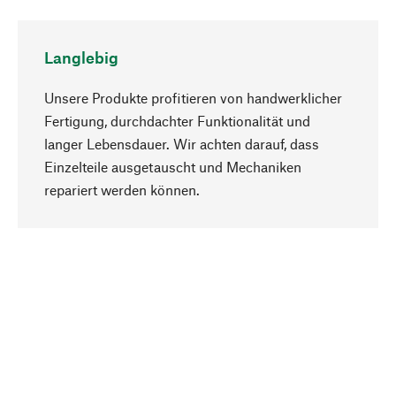
Langlebig
Unsere Produkte profitieren von handwerklicher
Fertigung, durchdachter Funktionalität und
langer Lebensdauer. Wir achten darauf, dass
Einzelteile ausgetauscht und Mechaniken
Nach oben
repariert werden können.
Bewusst
Nachhaltigkeit steht im Fokus unserer
Produktauswahl. Wir setzen auf natürliche
Inhaltsstoffe und Materialien, die gepflegt werden