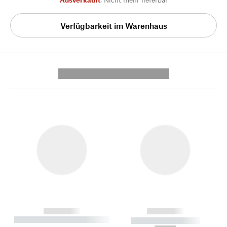
Verfügbarkeit im Warenhaus
---------- --------------
------------
------------
----------- ----------- --------
----------- -----------
---