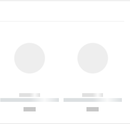
------------
------------
----------- ----------- ----------
----------- ----------- ----------
- -----------
-
--,-- €
--,-- €