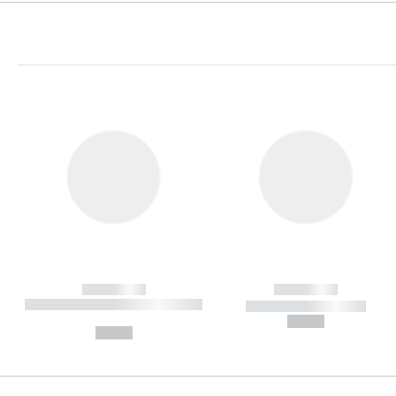
------------
------------
----------- ----------- ----------
----------- -----------
-
--,-- €
--,-- €