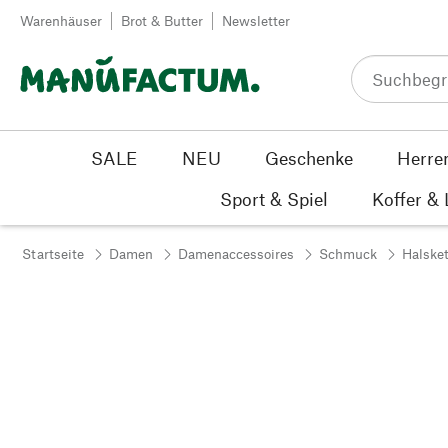
Zum Inhalt springen
Warenhäuser
Brot & Butter
Newsletter
SALE
NEU
Geschenke
Herre
Sport & Spiel
Koffer &
Startseite
Damen
Damenaccessoires
Schmuck
Halsket