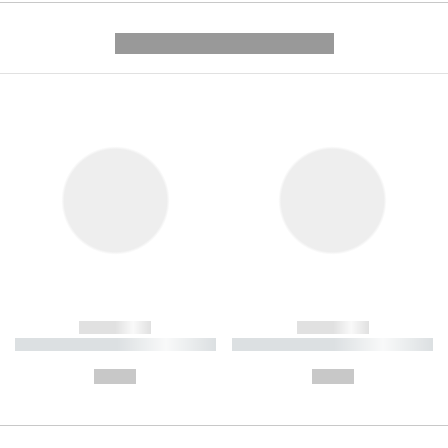
---------- --------------
------------
------------
----------- ----------- ----------
----------- ----------- ----------
-
-
--,-- €
--,-- €