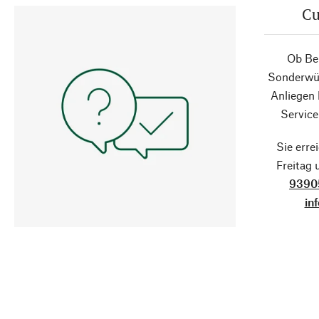
Cu
Ob Ber
Sonderwün
Anliegen
Service
Sie erre
Freitag
9390
in