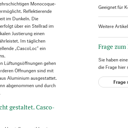
mehrschichtigen Monocoque-
Geeignet für 
ermöglicht. Reflektierende
eit im Dunkeln. Die
folgt über ein Stellrad im
Weitere Artike
ikalen Justierung einen
rleistet. Im täglichen
Frage zum
ellende „CascoLoc“ ein
ns.
Sie haben ein
en Lüftungsöffnungen gehen
die Frage hier
orderen Öffnungen sind mit
aus Aluminium ausgestattet.
Frage 
 kann abgenommen und durch
.
ht gestaltet. Casco-