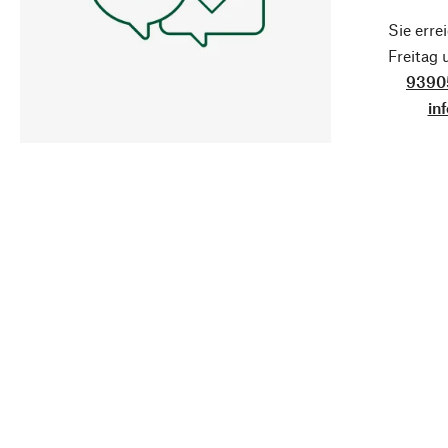
Sie erre
Freitag
9390
in