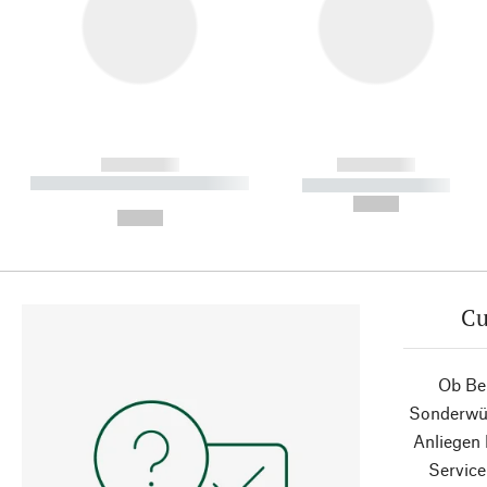
------------
------------
----------- ----------- ----------
----------- -----------
-
--,-- €
--,-- €
Cu
Ob Ber
Sonderwün
Anliegen
Service