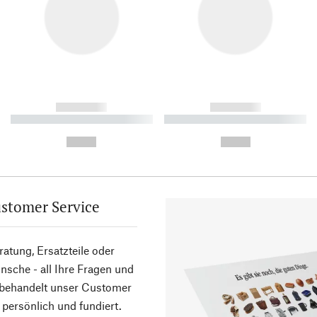
------------
------------
----------- ----------- ----------
----------- ----------- ----------
-
-
--,-- €
--,-- €
stomer Service
atung, Ersatzteile oder
sche - all Ihre Fragen und
 behandelt unser Customer
 persönlich und fundiert.