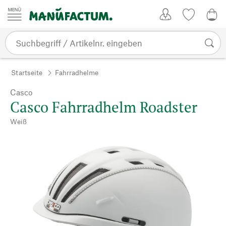
Zum Inhalt springen
Kundenkonto
Merkliste
0,0
Startseite
Fahrradhelme
Casco
Casco Fahrradhelm Roadster
Weiß