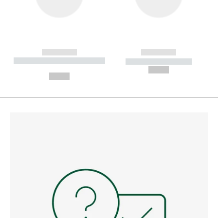
------------
------------
----------- ----------- --------
----------- -----------
---
--,-- €
--,-- €