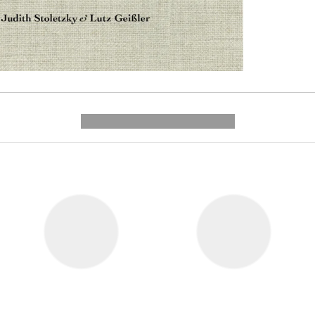
---------- --------------