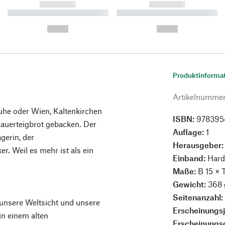
------------
------------
----------- ----------- ----------
----------- ----------- ----------
-
-
--,-- €
--,-- €
Produktinforma
Artikelnumme
uhe oder Wien, Kaltenkirchen
ISBN:
978395
 Sauerteigbrot gebacken. Der
Auflage:
1
gerin, der
Herausgeber
r. Weil es mehr ist als ein
Einband:
Hard
Maße:
B 15 × 
Gewicht:
368 
Seitenanzahl
 unsere Weltsicht und unsere
Erscheinungs
in einem alten
Erscheinungs