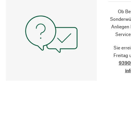
Ob Ber
Sonderwün
Anliegen
Service
Sie erre
Freitag
9390
in