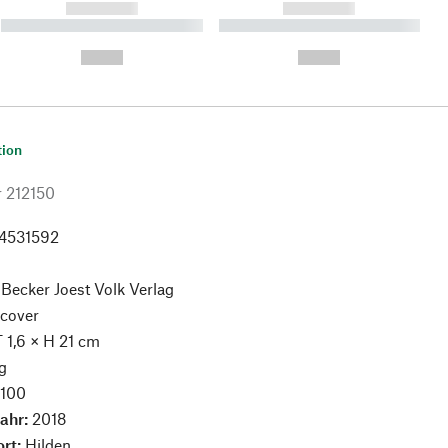
------------
------------
----------- ----------- ----------
----------- ----------- ----------
- -----------
-
--,-- €
--,-- €
tion
r
212150
4531592
:
Becker Joest Volk Verlag
cover
T 1,6 × H 21 cm
g
:
100
jahr:
2018
ort:
Hilden