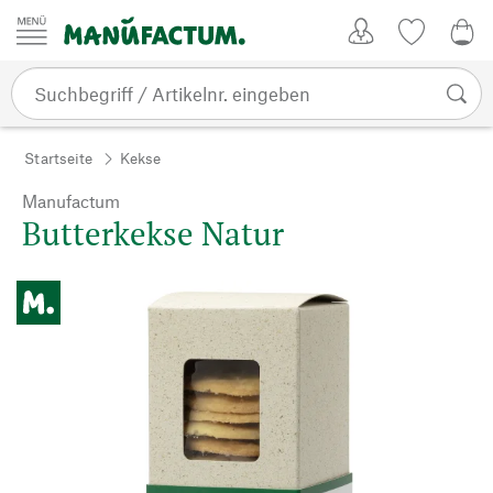
Zum Inhalt springen
Kundenkonto
Merkliste
0,0
Startseite
Kekse
Manufactum
Butterkekse Natur