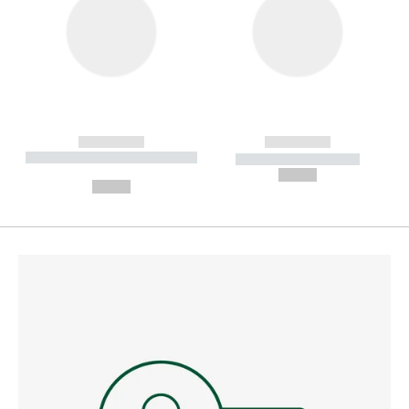
------------
------------
----------- ----------- --------
----------- -----------
---
--,-- €
--,-- €