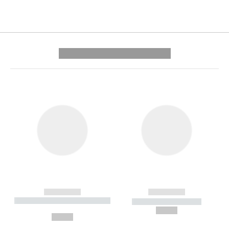
---------- --------------
------------
------------
----------- ----------- --------
----------- -----------
---
--,-- €
--,-- €