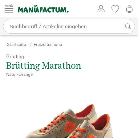
Zum Inhalt springen
Kundenkonto
Merkliste
0,0
Startseite
Freizeitschuhe
Brütting
Brütting Marathon
Natur-Orange