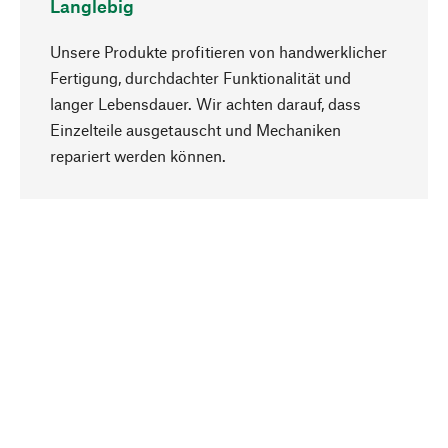
Langlebig
Unsere Produkte profitieren von handwerklicher
Fertigung, durchdachter Funktionalität und
langer Lebensdauer. Wir achten darauf, dass
Einzelteile ausgetauscht und Mechaniken
Nach oben
repariert werden können.
Bewusst
Nachhaltigkeit steht im Fokus unserer
Produktauswahl. Wir setzen auf natürliche
Inhaltsstoffe und Materialien, die gepflegt werden
können, sowie auf eine ressourcenschonende
und sozialverträgliche Produktion.