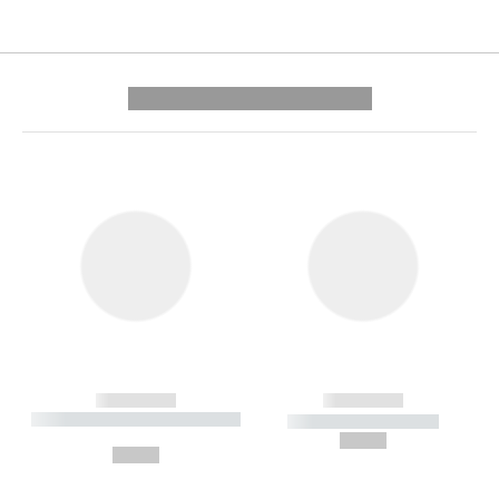
---------- --------------
------------
------------
----------- ----------- --------
----------- -----------
---
--,-- €
--,-- €