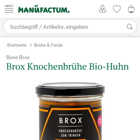
Zum Inhalt springen
Kundenkonto
Merkliste
0,0
Startseite
Brühe & Fonds
Bone Brox
Brox Knochenbrühe Bio-Huhn