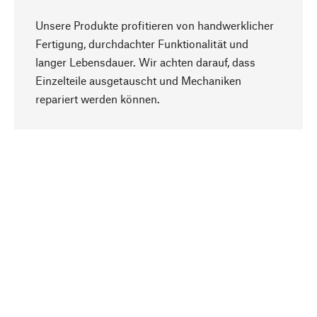
Unsere Produkte profitieren von handwerklicher
Fertigung, durchdachter Funktionalität und
langer Lebensdauer. Wir achten darauf, dass
Einzelteile ausgetauscht und Mechaniken
Nach oben
repariert werden können.
Bewusst
Nachhaltigkeit steht im Fokus unserer
Produktauswahl. Wir setzen auf natürliche
Inhaltsstoffe und Materialien, die gepflegt werden
können, sowie auf eine ressourcenschonende
und sozialverträgliche Produktion.