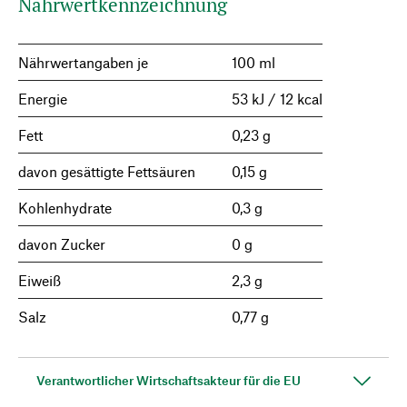
Nährwertkennzeichnung
Nährwertangaben je
100 ml
Energie
53 kJ / 12 kcal
Fett
0,23 g
davon gesättigte Fettsäuren
0,15 g
Kohlenhydrate
0,3 g
davon Zucker
0 g
Eiweiß
2,3 g
Salz
0,77 g
Verantwortlicher Wirtschaftsakteur für die EU