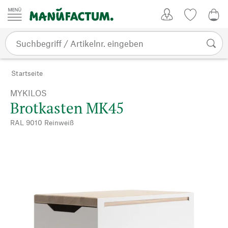
Zum Inhalt springen
Kundenkonto
Merkliste
0,0
Startseite
MYKILOS
Brotkasten MK45
RAL 9010 Reinweiß