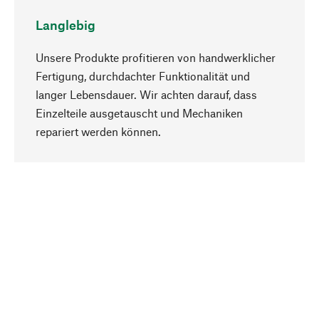
Langlebig
Unsere Produkte profitieren von handwerklicher
Fertigung, durchdachter Funktionalität und
langer Lebensdauer. Wir achten darauf, dass
Einzelteile ausgetauscht und Mechaniken
Nach oben
repariert werden können.
Bewusst
Nachhaltigkeit steht im Fokus unserer
Produktauswahl. Wir setzen auf natürliche
Inhaltsstoffe und Materialien, die gepflegt werden
können, sowie auf eine ressourcenschonende
und sozialverträgliche Produktion.