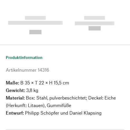
------------
------------
----------- ----------- --------
----------- -----------
---
--,-- €
--,-- €
Produktinformation
Artikelnummer
14316
Maße:
B 35 × T 22 × H 15,5 cm
Gewicht:
3,8 kg
Material:
Box: Stahl, pulverbeschichtet; Deckel: Eiche
(Herkunft: Litauen), Gummifüße
Entwurf:
Philipp Schöpfer und Daniel Klapsing