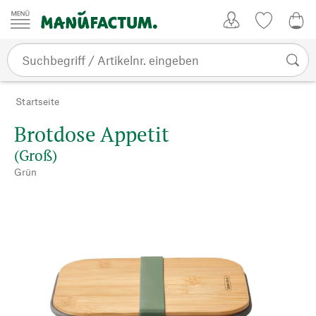
Zum Inhalt springen
Kundenkonto
Merkliste
0,0
Startseite
Brotdose Appetit
(Groß)
Grün