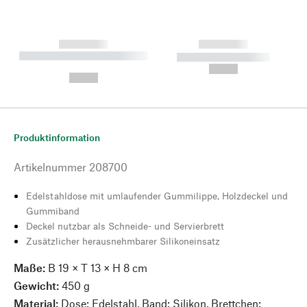
------------
------------
----------- ----------- --------
----------- -----------
---
--,-- €
--,-- €
Produktinformation
Artikelnummer
208700
Edelstahldose mit umlaufender Gummilippe, Holzdeckel und
Gummiband
Deckel nutzbar als Schneide- und Servierbrett
Zusätzlicher herausnehmbarer Silikoneinsatz
Maße:
B 19 × T 13 × H 8 cm
Gewicht:
450 g
Material:
Dose: Edelstahl, Band: Silikon, Brettchen: